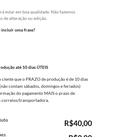
erá estar em boa qualidade. Não fazemos
o de alteração ou edição.
 incluir uma frase?
O
rodução até 10 dias ÚTEIS
u ciente que o PRAZO de produção é de 10 dias
(não contam sábados, domingos e feriados)
firmação do pagamento MAIS o prazo de
s correios/transportadora.
duto
R$40,00
ões