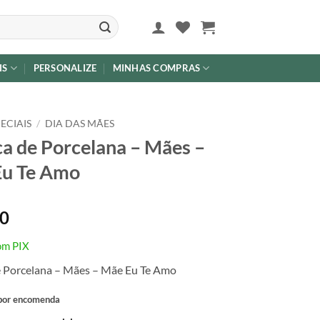
IS
PERSONALIZE
MINHAS COMPRAS
ECIAIS
/
DIA DAS MÃES
a de Porcelana – Mães –
Eu Te Amo
00
om PIX
 Porcelana – Mães – Mãe Eu Te Amo
 por encomenda