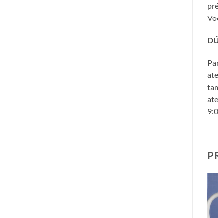
pré
Voc
DÚ
Par
ate
tam
ate
9:0
P
Adicionar
Adicionar
a lista de
a lista de
desejos
desejos