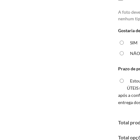
A foto dev
nenhum tip
Gostaria de
SIM
NÃ
Prazo de p
Esto
ÚTEIS 
após a con
entrega do
Total pro
Total opç