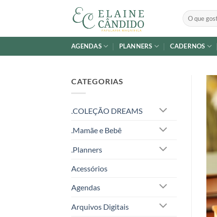
Skip
Pesquisar
to
por:
content
AGENDAS
PLANNERS
CADERNOS
CATEGORIAS
.COLEÇÃO DREAMS
.Mamãe e Bebê
.Planners
Acessórios
Agendas
Arquivos Digitais