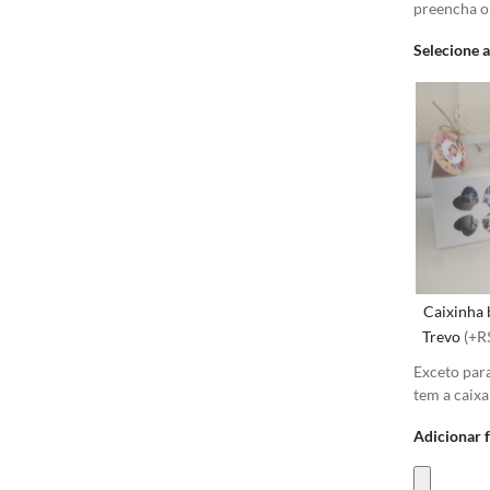
preencha 
Selecione 
Caixinha 
Trevo
(+R
Exceto par
tem a caixa
Adicionar 