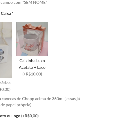
o campo com "SEM NOME"
a Caixa
*
Caixinha Luxo
Acetato + Laço
(+R$10,00)
básica
$0,00)
a canecas de Chopp acima de 360ml ( essas já
 de papel própria)
foto ou logo
(+R$0,00)