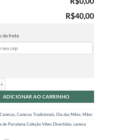
R$0,00
R$40,00
 de frete
Porcelana - Mães - Mãe Eu Te Amo quantidade
ADICIONAR AO CARRINHO
Canecas
,
Canecas Tradicionais
,
Dia das Mães
,
Mães
 de Porcelana Coleção Vibes Divertidas
,
caneca