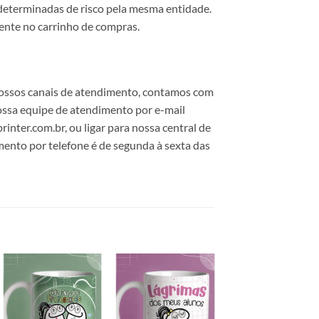
 determinadas de risco pela mesma entidade.
mente no carrinho de compras.
 nossos canais de atendimento, contamos com
ossa equipe de atendimento por e-mail
nter.com.br, ou ligar para nossa central de
nto por telefone é de segunda à sexta das
Adicionar
Adicionar
Adicionar
a lista de
a lista de
a lista de
desejos
desejos
desejos