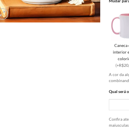
Mudar para
Caneca
interior 
color
(+R$20
A cor da al
combinando
Qual será 
Confira ate
maíusculas