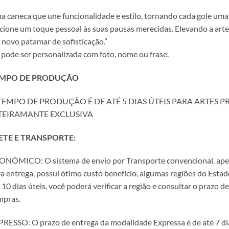
 caneca que une funcionalidade e estilo, tornando cada gole uma 
cione um toque pessoal às suas pausas merecidas. Elevando a arte
novo patamar de sofisticação.”
 pode ser personalizada com foto, nome ou frase.
MPO DE PRODUÇÃO
TEMPO DE PRODUÇÃO É DE ATÉ 5 DIAS ÚTEIS PARA ARTES PR
TEIRAMANTE EXCLUSIVA
ETE E TRANSPORTE:
NÔMICO: O sistema de envio por Transporte convencional, apesar
a entrega, possui ótimo custo benefício, algumas regiões do Est
 10 dias úteis, você poderá verificar a região e consultar o prazo 
mpras.
RESSO: O prazo de entrega da modalidade Expressa é de até 7 dias