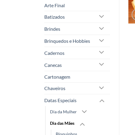
Arte Final
Batizados
Brindes
Brinquedos e Hobbies
Cadernos
Canecas
Cartonagem
Chaveiros
Datas Especiais
Dia da Mulher
Dia das Mães
Bloquinhos