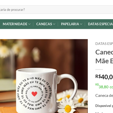
MATERNIDADE
CANECAS
PAPELARIA
DATAS ESPECIA
DATAS ESP
Canec
Adicionar
Mãe 
a lista de
desejos
40,
R$
R$
38,80
c
Caneca de
Disponível