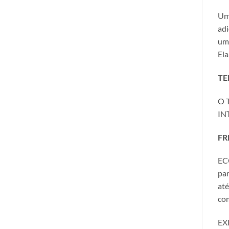
Uma
adi
um 
Ela
TE
O 
IN
FR
ECO
par
até
co
EXP