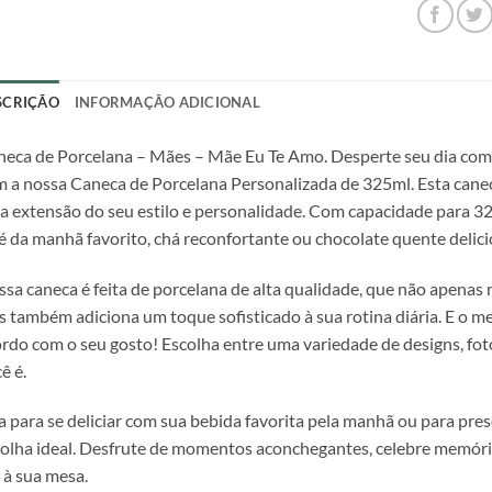
SCRIÇÃO
INFORMAÇÃO ADICIONAL
eca de Porcelana – Mães – Mãe Eu Te Amo. Desperte seu dia com 
 a nossa Caneca de Porcelana Personalizada de 325ml. Esta canec
 extensão do seu estilo e personalidade. Com capacidade para 32
é da manhã favorito, chá reconfortante ou chocolate quente delici
sa caneca é feita de porcelana de alta qualidade, que não apena
 também adiciona um toque sofisticado à sua rotina diária. E o me
rdo com o seu gosto! Escolha entre uma variedade de designs, 
ê é.
a para se deliciar com sua bebida favorita pela manhã ou para pre
olha ideal. Desfrute de momentos aconchegantes, celebre memór
 à sua mesa.