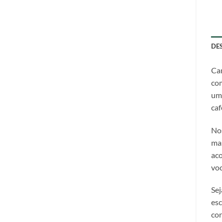
DE
Can
com
uma
caf
Nos
mas
aco
voc
Sej
esc
cor