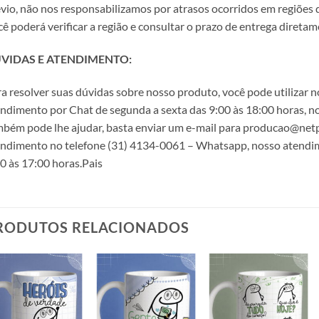
vio, não nos responsabilizamos por atrasos ocorridos em regiões
ê poderá verificar a região e consultar o prazo de entrega direta
VIDAS E ATENDIMENTO:
a resolver suas dúvidas sobre nosso produto, você pode utilizar
ndimento por Chat de segunda a sexta das 9:00 às 18:00 horas, n
bém pode lhe ajudar, basta enviar um e-mail para producao@netpri
ndimento no telefone (31) 4134-0061 – Whatsapp, nosso atendime
0 às 17:00 horas.Pais
RODUTOS RELACIONADOS
Adicionar
Adicionar
Adicionar
a lista de
a lista de
a lista de
desejos
desejos
desejos