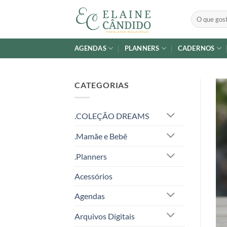
Skip
Pesquisar
to
por:
content
AGENDAS
PLANNERS
CADERNOS
CATEGORIAS
.COLEÇÃO DREAMS
.Mamãe e Bebê
.Planners
Acessórios
Agendas
Arquivos Digitais