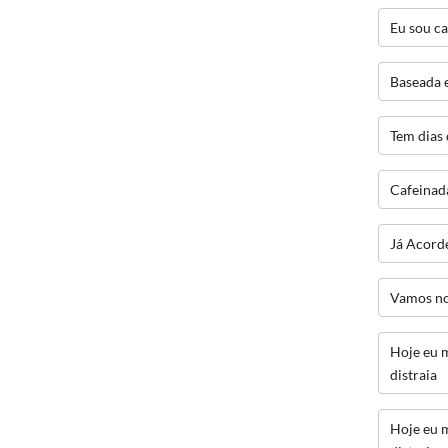
Eu sou c
Baseada 
Tem dias
Cafeinad
Já Acord
Vamos no
Hoje eu 
distraia
Hoje eu 