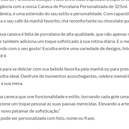
gância com a nossa Caneca de Porcelana Personalizada de 325ml.
âmica, é uma extensão do seu estilo e personalidade. Com capacid
a o seu café da manhã favorito, chá reconfortante ou chocolate qu
sa caneca é feita de porcelana de alta qualidade, que não apena
 também adiciona um toque sofisticado à sua rotina diária. E o me
rdo com o seu gosto! Escolha entre uma variedade de designs, 
ê é.
a para se deliciar com sua bebida favorita pela manhã ou para pre
olha ideal. Desfrute de momentos aconchegantes, celebre memór
 à sua mesa.
 caneca que une funcionalidade e estilo, tornando cada gole uma 
cione um toque pessoal às suas pausas merecidas. Elevando a arte
novo patamar de sofisticação.”
 pode ser personalizada com foto, nome ou frase.