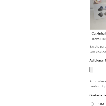
Caixinha 
Trevo
(+R
Exceto par
tem a caixa
Adicionar 
A foto dev
nenhum tip
Gostaria de
SIM