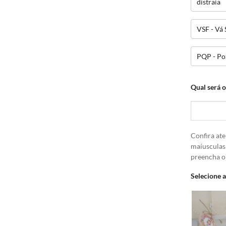
distraia
VSF - Vá 
PQP - Po
Qual será 
Confira ate
maíusculas
preencha 
Selecione 