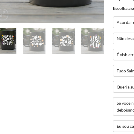
Escolha a s
Acordar 
Não desa
É vish atr
Tudo Sai
Queria s
Se você 
deboísm
Eu sou c