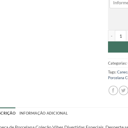
Caneca de 
Categorias:
Tags:
Caneca
Porcelana C
SCRIÇÃO
INFORMAÇÃO ADICIONAL
eca de Porcelana Coleção Vibes Divertidas Especiais. Desperte s