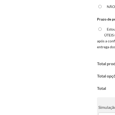
NÃ
Prazo de p
Esto
ÚTEIS 
após a con
entrega do
Total pro
Total opç
Total
Simulação