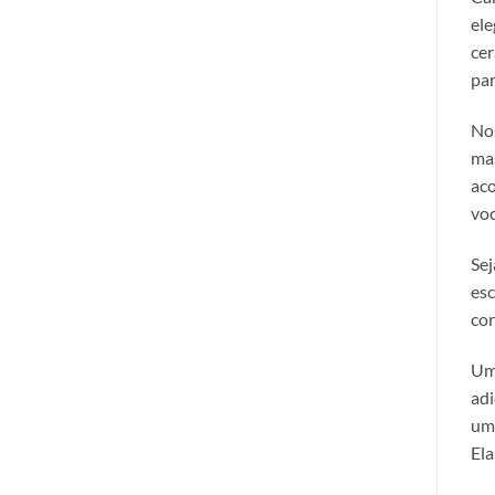
ele
cer
par
Nos
mas
aco
voc
Sej
esc
cor
Uma
adi
um 
Ela