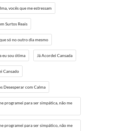
alma, vocês que me estressam
em Surtos Reais
 que só no outro dia mesmo
a eu sou ótima
Já Acordei Cansada
ei Cansado
s Desesperar com Calma
me programei para ser simpática, não me
me programei para ser simpático, não me