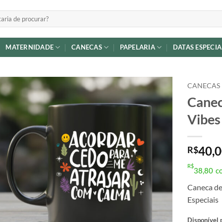
MATERNIDADE
CANECAS
PAPELARIA
DATAS ESPECIA
CANECAS
Canec
Adicionar
Vibes
a lista de
desejos
40,
R$
R$
38,80
c
Caneca de
Especiais
Disponível