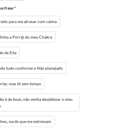
ua frase
*
cedo para me atrasar com calma
linha a Porr@ do meu Chakra
ás de Eita
ndo tudo conforme o Não planejado
urtar, mas tô sem tempo
não é de boas, não venha desdeboar o meu
o
almo, vocês que me estressam