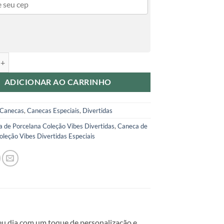
Porcelana Coleção Vibes Divertidas Especiais quantidade
ADICIONAR AO CARRINHO
Canecas
,
Canecas Especiais
,
Divertidas
 de Porcelana Coleção Vibes Divertidas
,
Caneca de
oleção Vibes Divertidas Especiais
eu dia com um toque de personalização e