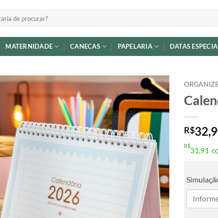
MATERNIDADE
CANECAS
PAPELARIA
DATAS ESPECIA
ORGANIZE
Calen
Adicionar
a lista de
desejos
32,
R$
R$
31,91
c
Simulação