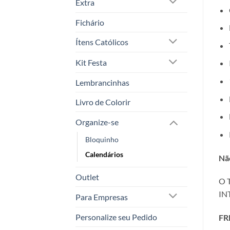
Extra
Fichário
Ítens Católicos
Kit Festa
Lembrancinhas
Livro de Colorir
Organize-se
Bloquinho
Calendários
Nã
Outlet
O 
IN
Para Empresas
Personalize seu Pedido
FR