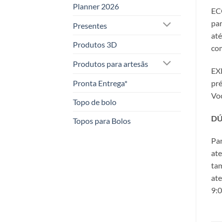
Planner 2026
ECO
par
Presentes
até
Produtos 3D
co
Produtos para artesãs
EXP
pré
Pronta Entrega*
Voc
Topo de bolo
DÚ
Topos para Bolos
Par
ate
tam
ate
9:0