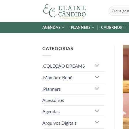
Skip
Pesquisar
to
por:
content
AGENDAS
PLANNERS
CADERNOS
CATEGORIAS
.COLEÇÃO DREAMS
.Mamãe e Bebê
.Planners
Acessórios
Agendas
Arquivos Digitais