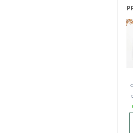
P
Adicionar
Adicionar
a lista de
a lista de
desejos
desejos
BLOCO
Bloquinho
PRANCHETA
Professores –
Coleção Ensinar –
C
R$
59,90
R$
58,10
com PIX
É preciso muita
dedicação para ser
SELECIONE
professor
R$
24,00
UMA OPÇÃO
R$
23,28
com PIX
ADICIONAR
AO