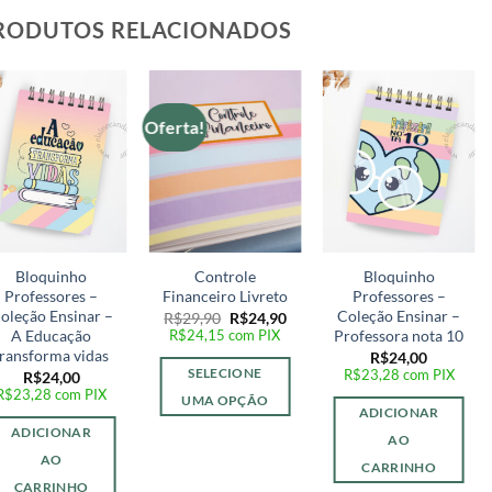
RODUTOS RELACIONADOS
Oferta!
Adicionar
Adicionar
Adicionar
a lista de
a lista de
a lista de
desejos
desejos
desejos
Bloquinho
Controle
Bloquinho
Professores –
Financeiro Livreto
Professores –
oleção Ensinar –
Coleção Ensinar –
O
O
R$
29,90
R$
24,90
preço
preço
R$
24,15
com PIX
A Educação
Professora nota 10
original
atual
transforma vidas
R$
24,00
era:
é:
SELECIONE
R$
23,28
com PIX
R$
24,00
R$29,90.
R$24,90.
R$
23,28
com PIX
UMA OPÇÃO
ADICIONAR
ADICIONAR
AO
AO
CARRINHO
CARRINHO