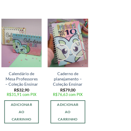
Oferta!
Adicionar
Adicionar
Adicionar
a lista de
a lista de
a lista de
desejos
desejos
desejos
Calendário de
Caderno de
Planejamento
Mesa Professores
planejamento –
Mensal Livreto
– Coleção Ensinar
Coleção Ensinar
O
R$
25,90
R$
19,90
preço
R$
19,30
com PIX
R$
32,90
R$
79,00
original
R$
31,91
com PIX
R$
76,63
com PIX
era:
SELECIONE
R$25,90.
ADICIONAR
ADICIONAR
UMA OPÇÃO
AO
AO
CARRINHO
CARRINHO