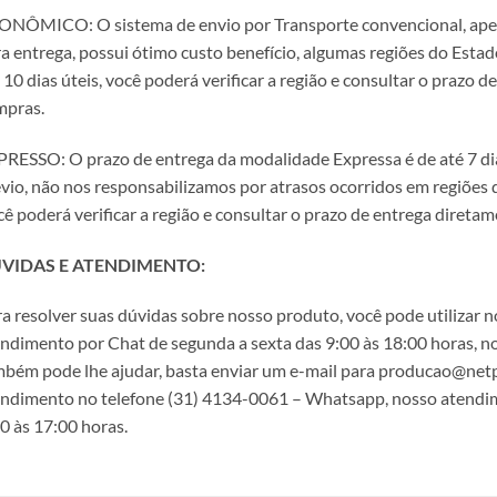
NÔMICO: O sistema de envio por Transporte convencional, apesar
a entrega, possui ótimo custo benefício, algumas regiões do Est
 10 dias úteis, você poderá verificar a região e consultar o prazo 
mpras.
RESSO: O prazo de entrega da modalidade Expressa é de até 7 dias
vio, não nos responsabilizamos por atrasos ocorridos em regiões
ê poderá verificar a região e consultar o prazo de entrega direta
VIDAS E ATENDIMENTO:
a resolver suas dúvidas sobre nosso produto, você pode utilizar
ndimento por Chat de segunda a sexta das 9:00 às 18:00 horas, n
bém pode lhe ajudar, basta enviar um e-mail para producao@netpri
ndimento no telefone (31) 4134-0061 – Whatsapp, nosso atendime
0 às 17:00 horas.