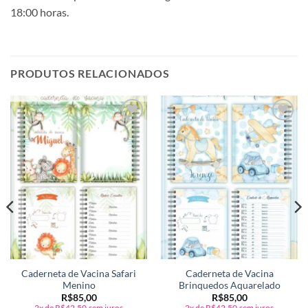
18:00 horas.
PRODUTOS RELACIONADOS
Adicionar
Adicionar
a lista de
a lista de
desejos
desejos
Caderneta de Vacina Safari
Caderneta de Vacina
Menino
Brinquedos Aquarelado
R$
85,00
R$
85,00
2x de
R$
42,50
sem juros
2x de
R$
42,50
sem juros