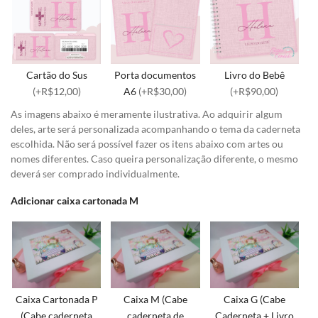
Cartão do Sus
Porta documentos
Livro do Bebê
(+R$12,00)
A6
(+R$30,00)
(+R$90,00)
As imagens abaixo é meramente ilustrativa. Ao adquirir algum
deles, arte será personalizada acompanhando o tema da caderneta
escolhida. Não será possível fazer os itens abaixo com artes ou
nomes diferentes. Caso queira personalização diferente, o mesmo
deverá ser comprado individualmente.
Adicionar caixa cartonada M
Caixa Cartonada P
Caixa M (Cabe
Caixa G (Cabe
(Cabe caderneta
caderneta de
Caderneta + Livro