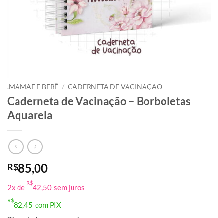
.MAMÃE E BEBÊ
/
CADERNETA DE VACINAÇÃO
Caderneta de Vacinação – Borboletas
Aquarela
85,00
R$
R$
2x de
42,50
sem juros
R$
82,45
com PIX