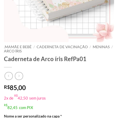
.MAMÃE E BEBÊ
/
CADERNETA DE VACINAÇÃO
/
MENINAS
/
ARCO ÍRIS
Caderneta de Arco íris RefPa01
85,00
R$
R$
2x de
42,50
sem juros
R$
82,45
com PIX
Nome a ser personalizado na capa
*