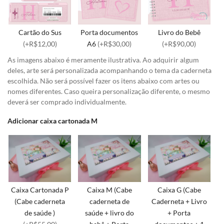
Cartão do Sus
Porta documentos
Livro do Bebê
(+R$12,00)
A6
(+R$30,00)
(+R$90,00)
As imagens abaixo é meramente ilustrativa. Ao adquirir algum
deles, arte será personalizada acompanhando o tema da caderneta
escolhida. Não será possível fazer os itens abaixo com artes ou
nomes diferentes. Caso queira personalização diferente, o mesmo
deverá ser comprado individualmente.
Adicionar caixa cartonada M
Caixa Cartonada P
Caixa M (Cabe
Caixa G (Cabe
(Cabe caderneta
caderneta de
Caderneta + Livro
de saúde )
saúde + livro do
+ Porta