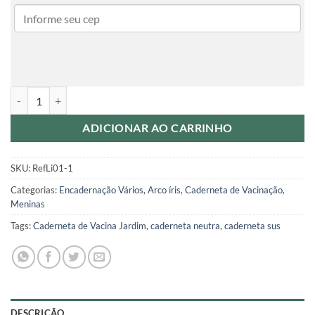
Caderneta de Arco íris RefPa01 quantidade
ADICIONAR AO CARRINHO
SKU:
RefLi01-1
Categorias:
Encadernação Vários
,
Arco íris
,
Caderneta de Vacinação
,
Meninas
Tags:
Caderneta de Vacina Jardim
,
caderneta neutra
,
caderneta sus
DESCRIÇÃO