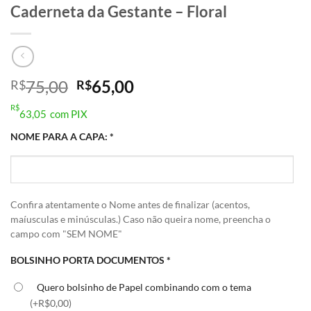
Caderneta da Gestante – Floral
O
O
75,00
65,00
R$
R$
preço
preço
R$
63,05
com PIX
original
atual
era:
é:
NOME PARA A CAPA:
*
R$75,00.
R$65,00.
Confira atentamente o Nome antes de finalizar (acentos,
maíusculas e minúsculas.) Caso não queira nome, preencha o
campo com "SEM NOME"
BOLSINHO PORTA DOCUMENTOS
*
Quero bolsinho de Papel combinando com o tema
(+R$0,00)