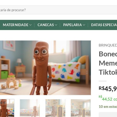
MATERNIDADE
CANECAS
PAPELARIA
DATAS ESPECIA
BRINQUED
Bonec
Adicionar
Meme 
a lista de
desejos
Tikto
45,
R$
R$
44,52
c
10 em esto