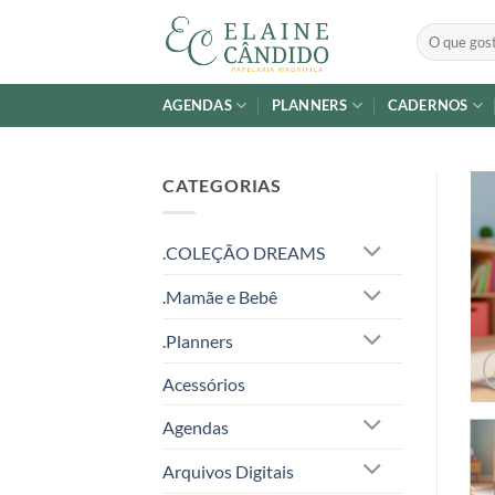
Skip
Pesquisar
to
por:
content
AGENDAS
PLANNERS
CADERNOS
CATEGORIAS
.COLEÇÃO DREAMS
.Mamãe e Bebê
.Planners
Acessórios
Agendas
Arquivos Digitais