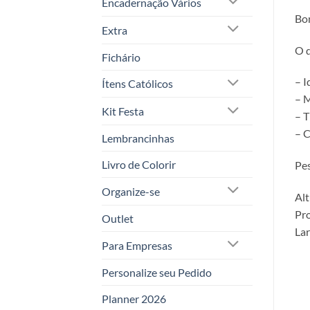
Encadernação Vários
Bo
Extra
O q
Fichário
– I
Ítens Católicos
– M
Kit Festa
– T
– C
Lembrancinhas
Livro de Colorir
Pe
Organize-se
Al
Pro
Outlet
Lar
Para Empresas
Personalize seu Pedido
Planner 2026