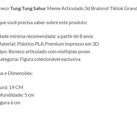
neco
Tung Tung Sahur
Meme Articulado 3d Brainrot Tiktok Gran
ue você precisa saber sobre este produto:
dade mínima recomendada: a partir de 8 anos
aterial: Plástico PLA Premium impresso em 3D
ipo: Boneco articulado com múltiplas poses
ategoria: Figura colecionável exclusiva
so e Dimensões:
tura: 19 CM
fundidade: 5 cm
gura 6 cm