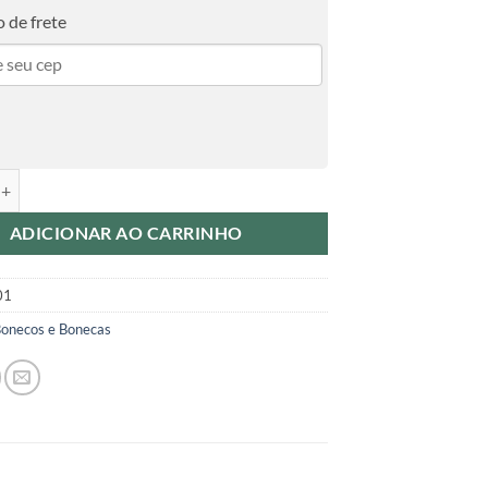
 de frete
g Tung Sahur Meme Articulado 3d Brainrot Tiktok Grande quantidade
ADICIONAR AO CARRINHO
01
onecos e Bonecas