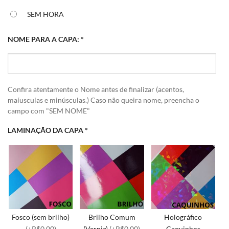
SEM HORA
NOME PARA A CAPA:
*
Confira atentamente o Nome antes de finalizar (acentos,
maíusculas e minúsculas.) Caso não queira nome, preencha o
campo com "SEM NOME"
LAMINAÇÃO DA CAPA
*
Fosco (sem brilho)
Brilho Comum
Holográfico
(+R$0,00)
(Verniz)
(+R$0,00)
Caquinhos