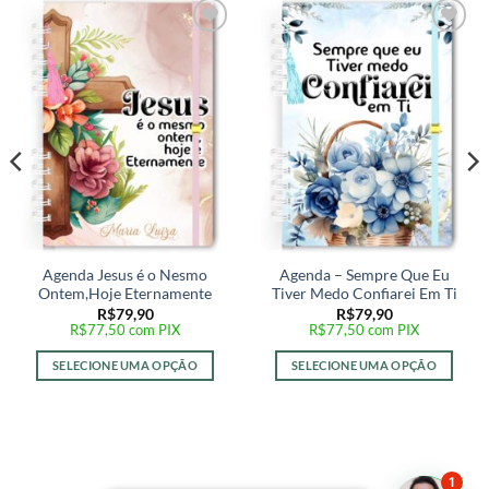
Adicionar
Adicionar
a lista de
a lista de
desejos
desejos
Agenda Jesus é o Nesmo
Agenda – Sempre Que Eu
Ontem,Hoje Eternamente
Tiver Medo Confiarei Em Ti
R$
79,90
R$
79,90
R$
77,50
com PIX
R$
77,50
com PIX
SELECIONE UMA OPÇÃO
SELECIONE UMA OPÇÃO
1