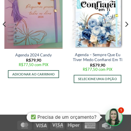
desejos
desejos
Agenda – Sempre Que Eu
Agenda 2024 Candy
Tiver Medo Confiarei Em Ti
R$
79,90
R$
77,50
com PIX
R$
79,90
R$
77,50
com PIX
ADICIONAR AO CARRINHO
SELECIONE UMA OPÇÃO
1
Precisa de um orçamento?
MasterCard
Visa
Visa
Hiper
American
Credit